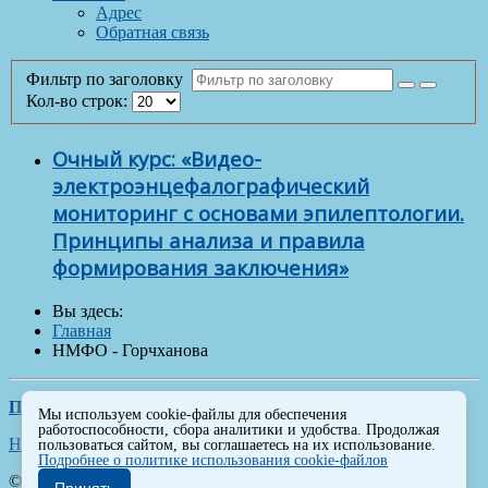
Адрес
Обратная связь
Фильтр по заголовку
Кол-во строк:
Очный курс: «Видео-
электроэнцефалографический
мониторинг с основами эпилептологии.
Принципы анализа и правила
формирования заключения»
Вы здесь:
Главная
НМФО - Горчханова
Политика обработки персональных данных
Мы используем cookie-файлы для обеспечения
работоспособности, сбора аналитики и удобства. Продолжая
Наверх
пользоваться сайтом, вы соглашаетесь на их использование.
Подробнее о политике использования cookie-файлов
© 2026 НМФО