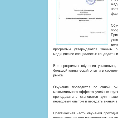
Фед
нас
фар
Обу
про
При
утв
дея
программы утверждаются Ученым с
медицинские специалисты: кандидаты и
Все программы обучения уникальны, 
большой клинический опыт и в соотве
рынка.
Обучение проводится по очной, оч
максимального эффекта учебные груп
преподаватель становится для наше
передовым опытом и передать знания в
Практическая часть обучения проходи
использования под руководством опытн