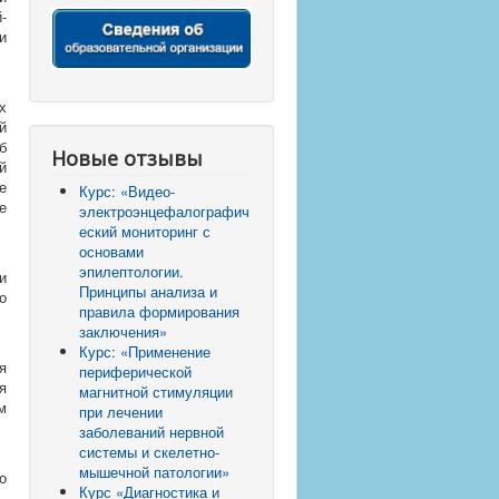
-
и
х
й
б
Новые отзывы
й
е
Курс: «Видео-
е
электроэнцефалографич
еский мониторинг с
основами
эпилептологии.
и
Принципы анализа и
о
правила формирования
заключения»
Курс: «Применение
я
периферической
я
магнитной стимуляции
м
при лечении
заболеваний нервной
системы и скелетно-
мышечной патологии»
о
Курс «Диагностика и