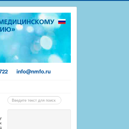
-7722
info@nmfo.ru
Найти
у
х
й