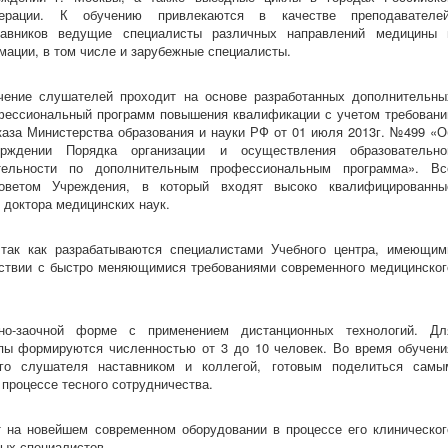
ерации. К обучению привлекаются в качестве преподавателей
тавников ведущие специалисты различных направлений медицины 
мации, в том числе и зарубежные специалисты.
чение слушателей проходит на основе разработанных дополнительны
фессиональный программ повышения квалификации с учетом требовани
каза Министерства образования и науки РФ от 01 июля 2013г. №499 «О
ерждении Порядка организации и осуществления образовательно
тельности по дополнительным профессиональным программа». Вс
оветом Учреждения, в который входят высоко квалифицированны
 доктора медицинских наук.
так как разрабатываются специалистами Учебного центра, имеющим
тствии с быстро меняющимися требованиями современного медицинског
но-заочной форме с применением дистанционных технологий. Дл
пы формируются численностью от 3 до 10 человек. Во время обучени
го слушателя наставником и коллегой, готовым поделиться самы
 процессе тесного сотрудничества.
т на новейшем современном оборудовании в процессе его клиническог
ых специалистов.