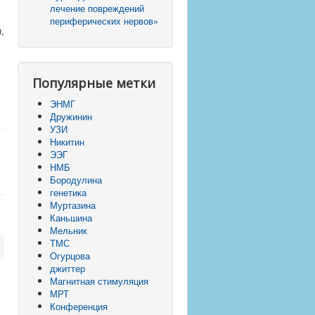
лечение повреждений
периферических нервов»
,
Популярные метки
ЭНМГ
Дружинин
УЗИ
Никитин
ЭЭГ
НМБ
Бородулина
генетика
Муртазина
Каньшина
Мельник
ТМС
Огурцова
джиттер
Магнитная стимуляция
МРТ
Конференция