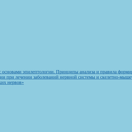
с основами эпилептологии. Принципы анализа и правила форми
ии при лечении заболеваний нервной системы и скелетно-мыше
ких нервов»