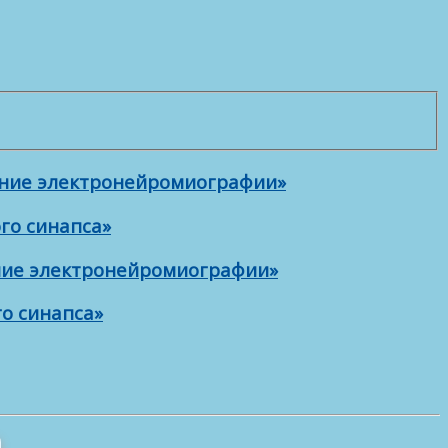
ение электронейромиографии»
го синапса»
ение электронейромиографии»
о синапса»