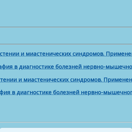
иастении и миастенических синдромов. Примен
рафия в диагностике болезней нервно-мышечно
астении и миастенических синдромов. Примен
афия в диагностике болезней нервно-мышечног