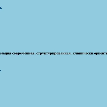
а
.
рмация современная, структурированная, клинически ориент
.