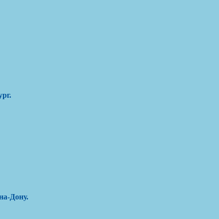
ург
.
на-Дону
.