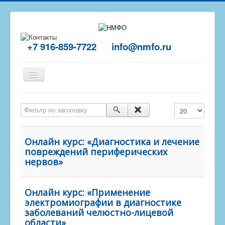
+7 916-859-7722
info@nmfo.ru
Включить/
выключить
навигацию
Главная
Фильтр по заголовку
Кол-во строк:
О центре
Отзывы
Онлайн курс: «Диагностика и лечение
повреждений периферических
Обучение
нервов»
Пройти тест
Контакты
Онлайн курс: «Применение
электромиографии в диагностике
заболеваний челюстно-лицевой
области»