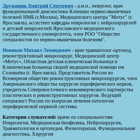
Дружинин Дмитрий Сергеевич
-
д.м.н., невролог, врач
функциональной диагностики Клиники нервно-мышечных
болезней НМБ (г.Москва), Медицинского центра "Мотус" (г.
Ярославль), ассистент кафедры неврологии с нейрохирургией
и детской неврологией Ярославского медицинского
государственного университета, член РОО "Общество
специалистов по нервно-мышечным болезням".
Новиков Михаил Леонидович
-
врач травматолог-ортопед,
реконструктивный микрохирург, Медицинский центр
«Мотус», Областная детская клиническая больница и
Клиническая больница скорой медицинской помощи им
Соловьёва (г. Ярославль). Представитель России во
Всемирном обществе реконструктивных микрохирургов, член
Американского общества хирургов периферических нервов,
учредитель Северовосточного некоммерческого партнерства
пластических и реконструктивных хирургов. Ведущий
специалист России по вопросам лечения патологии
периферической нервной системы.
Категория слушателей:
врачи по специальностям:
Неврология, Медицинская биофизика, Нейрохирургия,
Травматология и ортопедия, Физиотерапия, Функциональная
диагностика, Хирургия