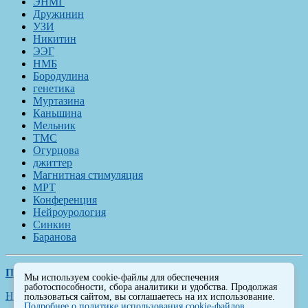
ЭНМГ
Дружинин
УЗИ
Никитин
ЭЭГ
НМБ
Бородулина
генетика
Муртазина
Каньшина
Мельник
ТМС
Огурцова
джиттер
Магнитная стимуляция
МРТ
Конференция
Нейроурология
Синкин
Баранова
Политика обработки персональных данных
Мы используем cookie-файлы для обеспечения
работоспособности, сбора аналитики и удобства. Продолжая
Наверх
пользоваться сайтом, вы соглашаетесь на их использование.
Подробнее о политике использования cookie-файлов