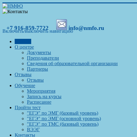
+7 916-859-7722
info@nmfo.ru
Включить/выключить навигацию
Главная
О центре
Документы
Преподаватели
Сведения об образовательной организации
Партнеры
Отзывы
Отзывы
Обучение
Мероприятия
Запись на курсы
Расписание
Пройти тест
"ЕГЭ" по ЭМГ (базовый уровень)
"ЕГЭ" по ЭМГ (основной уровень)
"ЕГЭ" по ТМС (базовый уровень)
ВЭЭГ
Контакты