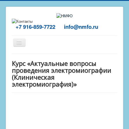
+7 916-859-7722
info@nmfo.ru
Включить/
выключить
навигацию
Главная
Курс «Актуальные вопросы
О центре
проведения электромиографии
(Клиническая
Отзывы
электромиография)»
Обучение
Пройти тест
Контакты