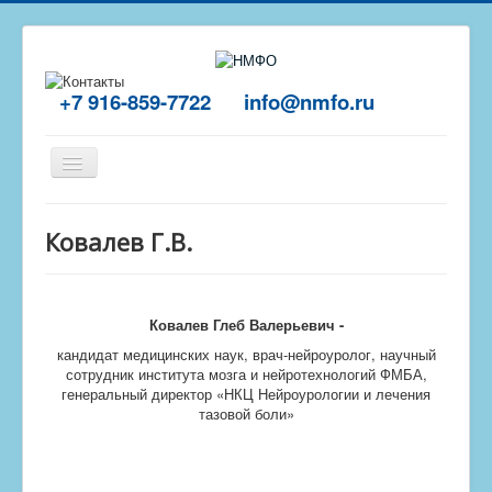
+7 916-859-7722
info@nmfo.ru
Включить/
выключить
навигацию
Главная
Ковалев Г.В.
О центре
Отзывы
Ковалев Глеб Валерьевич
-
Обучение
кандидат медицинских наук, врач-нейроуролог, научный
Пройти тест
сотрудник института мозга и нейротехнологий ФМБА,
генеральный директор «НКЦ Нейроурологии и лечения
Контакты
тазовой боли»