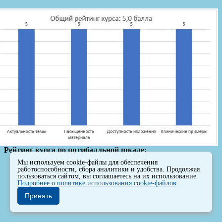
Рейтинг курса по пятибалльной шкале:
Мы используем cookie-файлы для обеспечения
Актуальность – 5,0
работоспособности, сбора аналитики и удобства. Продолжая
Насыщенность материала – 5,0
пользоваться сайтом, вы соглашаетесь на их использование.
Подробнее о политике использования cookie-файлов
Доступность – 5,0
Клинические примеры – 5,0
Принять