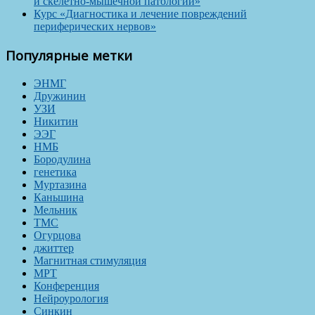
и скелетно-мышечной патологии»
Курс «Диагностика и лечение повреждений
периферических нервов»
Популярные метки
ЭНМГ
Дружинин
УЗИ
Никитин
ЭЭГ
НМБ
Бородулина
генетика
Муртазина
Каньшина
Мельник
ТМС
Огурцова
джиттер
Магнитная стимуляция
МРТ
Конференция
Нейроурология
Синкин