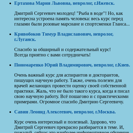
Ертахова Мария Львовна, невролог, г.Ижевск.
Дмитрий Сергеевич молодец! "Рыба в воде"! Но, как
интересна устроена память человека: весь курс перед
глазами были розовые марсиане и спортсменки Гланса...
Кривобоков Тимур Владиславович, невролог,
г.Луганск.
Спасибо за обширный и содержательный курс!
Всегда приятно с вами сотрудничать!
Пономаренко Юрий Владимирович, невролог, г.Киев.
Очень важный курс для аспирантов и докторантов,
пишущих научную работу. Также, очень полезен для
врачей желающих провести оценку своей собственной
практики. Жаль, что не было такого курса, когда я писал
свою научную работу. Всё пошагово и с практическими
примерами. Огромное спасибо Дмитрию Сергеевичу.
Савин Леонид Алексеевич, невролог, г.Москва.
Курс очень интересный и полезный. Здорово, что
Дмитрий Сергеевич прекрасно разбирается в теме. И,
пожалуй, сейчас это наиболее информативное обучение