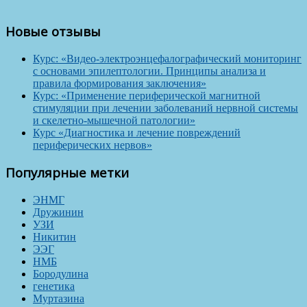
Новые отзывы
Курс: «Видео-электроэнцефалографический мониторинг
с основами эпилептологии. Принципы анализа и
правила формирования заключения»
Курс: «Применение периферической магнитной
стимуляции при лечении заболеваний нервной системы
и скелетно-мышечной патологии»
Курс «Диагностика и лечение повреждений
периферических нервов»
Популярные метки
ЭНМГ
Дружинин
УЗИ
Никитин
ЭЭГ
НМБ
Бородулина
генетика
Муртазина