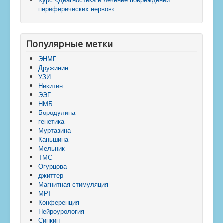
периферических нервов»
Популярные метки
ЭНМГ
Дружинин
УЗИ
Никитин
ЭЭГ
НМБ
Бородулина
генетика
Муртазина
Каньшина
Мельник
ТМС
Огурцова
джиттер
Магнитная стимуляция
МРТ
Конференция
Нейроурология
Синкин