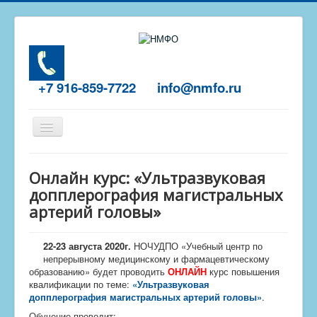
+7 916-859-7722
info@nmfo.ru
Включить/
выключить
навигацию
Главная
Онлайн курс: «Ультразвуковая
О центре
допплерография магистральных
артерий головы»
Отзывы
Обучение
22-23 августа 2020г.
НОЧУДПО «Учебный центр по
Пройти тест
непрерывному медицинскому и фармацевтическому
образованию» будет проводить
ОНЛАЙН
курс повышения
Контакты
квалификации по теме:
«Ультразвуковая
допплерография магистральных артерий головы»
.
Обучение проводит: